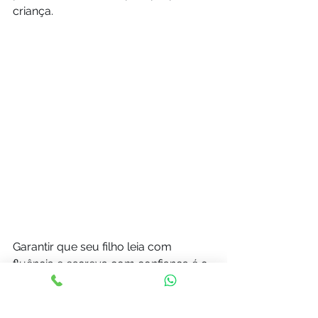
criança.
Garantir que seu filho leia com 
fluência e escreva com confiança é o 
melhor investimento no futuro dele. 
🏆