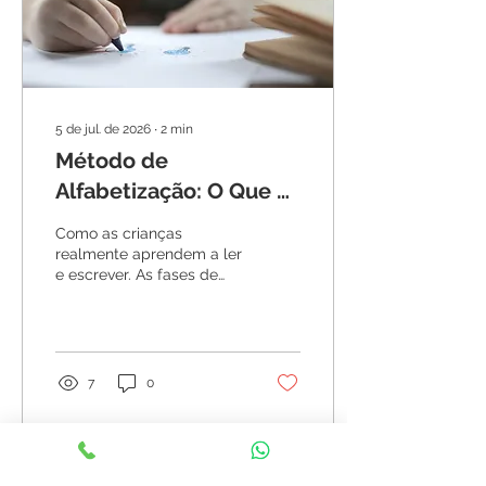
5 de jul. de 2026
∙
2
min
Método de
Alfabetização: O Que a
BNCC e Emília Ferreiro
Como as crianças
Ensinam
realmente aprendem a ler
e escrever. As fases de
Emília Ferreiro, o que diz
a BNCC e como apoiar a
alfabetização em casa.
7
0