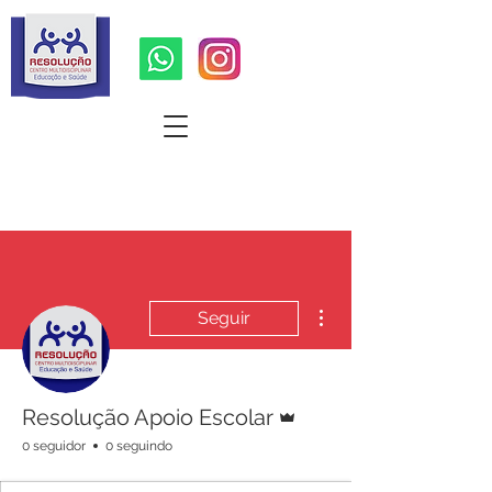
Quer um orçamento ?
Mais ações
Seguir
Administrador
Resolução Apoio Escolar
0 seguidor
0 seguindo