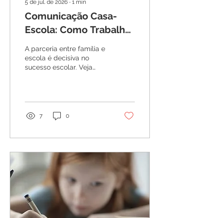
5 de jul. de 2026
∙
1
min
Comunicação Casa-
Escola: Como Trabalhar
em Equipe pelo Seu
A parceria entre família e
Filho
escola é decisiva no
sucesso escolar. Veja
erros comuns e como
construir uma
comunicação que ajuda
seu filho.
7
0